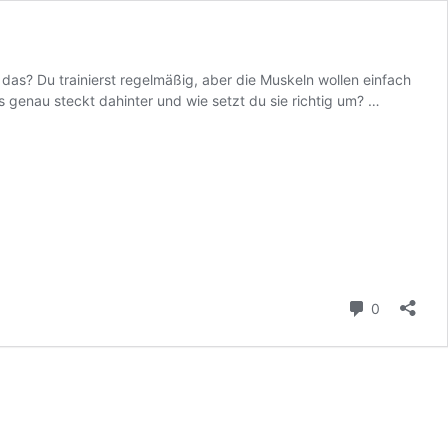
das? Du trainierst regelmäßig, aber die Muskeln wollen einfach
Der
s genau steckt dahinter und wie setzt du sie richtig um? …
Bulk
im
Fitness
und
Bodybuild
Die
richtige
Strategie
für
Kommenta
0
den
Muskelauf