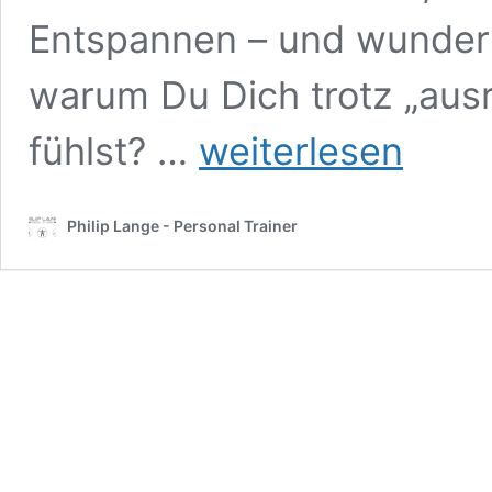
Entspannen – und wunder
warum Du Dich trotz „ausr
14
fühlst? …
weiterlesen
Tage
ohne
Alkohol
Philip Lange - Personal Trainer
–
was
in
Deinem
Körper
wirklich
passiert
und
warum
Du
es
ausprobieren