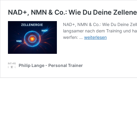
NAD+, NMN & Co.: Wie Du Deine Zellene
NAD+, NMN & Co.: Wie Du Deine Zellen
langsamer nach dem Training und hast
NAD+,
werfen: …
weiterlesen
NMN
&
Co.:
Wie
Philip Lange - Personal Trainer
Du
Deine
Zellenergie
neu
entfachst