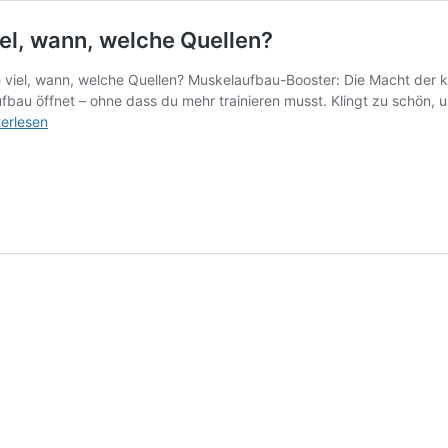
el, wann, welche Quellen?
viel, wann, welche Quellen? Muskelaufbau-Booster: Die Macht der kl
fbau öffnet – ohne dass du mehr trainieren musst. Klingt zu schön, u
cin
terlesen
kelproteinsynthese:
n,
che
llen?