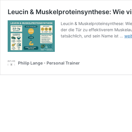
Leucin & Muskelproteinsynthese: Wie vi
Leucin & Muskelproteinsynthese: Wie 
der die Tür zu effektiverem Muskelau
Leu
tatsächlich, und sein Name ist …
wei
&
Mus
Wie
viel,
Philip Lange - Personal Trainer
wan
wel
Que