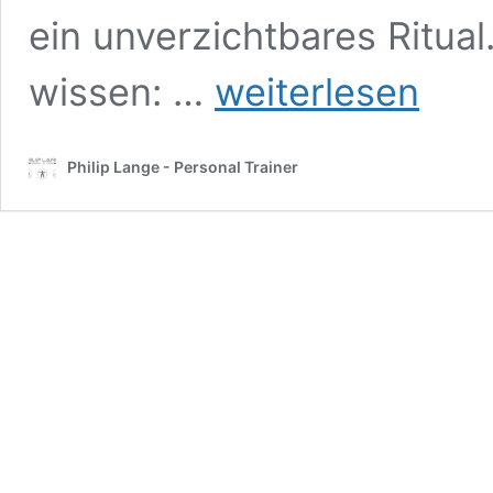
ein unverzichtbares Ritua
Koffein
wissen: …
weiterlesen
richtig
nutzen:
Timing
Philip Lange - Personal Trainer
&
Toleranz
für
maximale
Leistung
&
Fokus