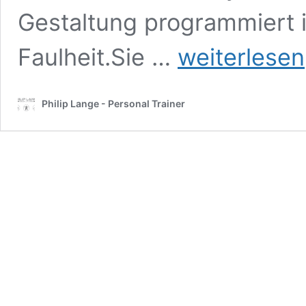
Gestaltung programmiert i
Disziplin
Faulheit.Sie …
weiterlesen
ist
keine
Frage
Philip Lange - Personal Trainer
des
Willens,
sondern
des
Nervensystems