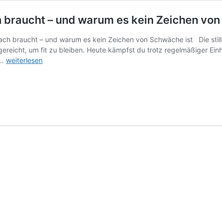
braucht – und warum es kein Zeichen von
ch braucht – und warum es kein Zeichen von Schwäche ist Die still
ereicht, um fit zu bleiben. Heute kämpfst du trotz regelmäßiger Ei
Warum
 …
weiterlesen
jeder
Mann
über
40
einen
Coach
braucht
–
und
warum
es
kein
Zeichen
von
Schwäche