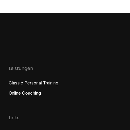
Feind beim Abnehmen sind? Dass Nudeln, Brot…
Leistungen
Classic Personal Training
Online Coaching
Links