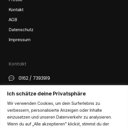
Kontakt
AGB
Datenschutz
Impressum
Kontakt
0162 / 7393919
kontakt@philip-lange.com
Ich schätze deine Privatsphäre
Wir verwenden Cookies, um dein Surferlebnis zu
Social Media
verbessern, personalisierte Anzeigen oder Inhalte
einzusetzen und unseren Datenverkehr zu analysieren.
Wenn du auf „Alle akzeptieren" klickst, stimmst du der