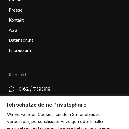
Presse
Kontakt
AGB
Datenschutz
Impressum
Kontakt
0162 / 7393919
kontakt@philip-lange.com
Ich schätze deine Privatsphäre
Wir verwenden Cookies, um dein Surferlebnis zu
Social Media
verbessern, personalisierte Anzeigen oder Inhalte
einzusetzen und unseren Datenverkehr zu analysieren.