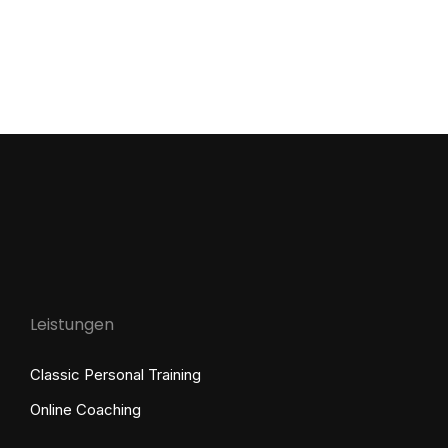
wenn du erst mit 85 anfängst! Fitness Training
für Senioren spielt dabei eine entscheidende
Rolle. Warum Fitness im Alter keine Frage des
„Ob“, sondern des „Wie“…
Leistungen
Classic Personal Training
Online Coaching