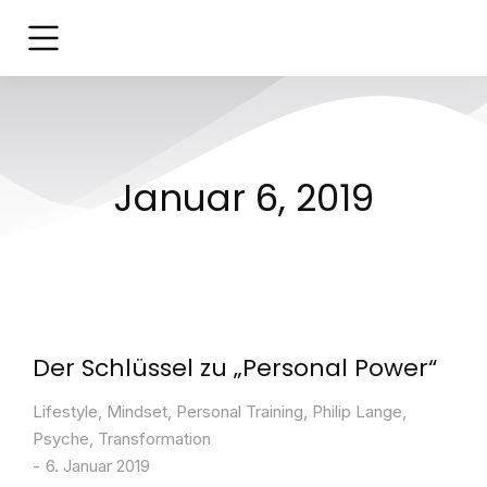
Januar 6, 2019
Der Schlüssel zu „Personal Power“
Lifestyle
,
Mindset
,
Personal Training
,
Philip Lange
,
Psyche
,
Transformation
6. Januar 2019