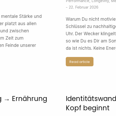
Performance
,
Longevity
,
Me
22. Februar 2026
r mentale Stärke und
Warum Du nicht motivier
 platzt aus allen
Schlüssel zu nachhalti
, und zwischen
Uhr. Der Wecker klingelt
um Zeit zum
so wie Du es Dir am S
ten Feinde unserer
da ist nichts. Keine Ene
Read article
ng → Ernährung
Identitätswan
Kopf beginnt