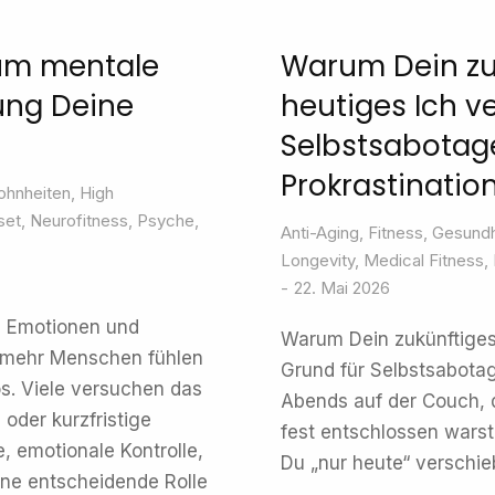
rum mentale
Warum Dein zu
ung Deine
heutiges Ich ve
Selbstsabotag
Prokrastinatio
hnheiten
,
High
set
,
Neurofitness
,
Psyche
,
Anti-Aging
,
Fitness
,
Gesundh
Longevity
,
Medical Fitness
,
22. Mai 2026
, Emotionen und
Warum Dein zukünftiges 
mehr Menschen fühlen
Grund für Selbstsabotag
os. Viele versuchen das
Abends auf der Couch, d
oder kurzfristige
fest entschlossen warst
, emotionale Kontrolle,
Du „nur heute“ verschi
e entscheidende Rolle