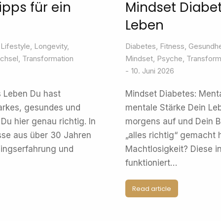
pps für ein
Mindset Diabet
Leben
,
Lifestyle
,
Longevity
,
Diabetes
,
Fitness
,
Gesundhe
chsel
,
Transformation
Mindset
,
Psyche
,
Transform
10. Juni 2026
s Leben Du hast
Mindset Diabetes: Ment
tarkes, gesundes und
mentale Stärke Dein Lebe
Du hier genau richtig. In
morgens auf und Dein B
isse aus über 30 Jahren
„alles richtig“ gemacht 
ningserfahrung und
Machtlosigkeit? Diese i
funktioniert…
Read article