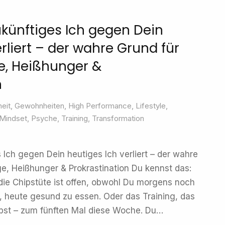
künftiges Ich gegen Dein
rliert – der wahre Grund für
e, Heißhunger &
n
eit
,
Gewohnheiten
,
High Performance
,
Lifestyle
,
Mindset
,
Psyche
,
Training
,
Transformation
Ich gegen Dein heutiges Ich verliert – der wahre
e, Heißhunger & Prokrastination Du kennst das:
ie Chipstüte ist offen, obwohl Du morgens noch
, heute gesund zu essen. Oder das Training, das
ebst – zum fünften Mal diese Woche. Du…