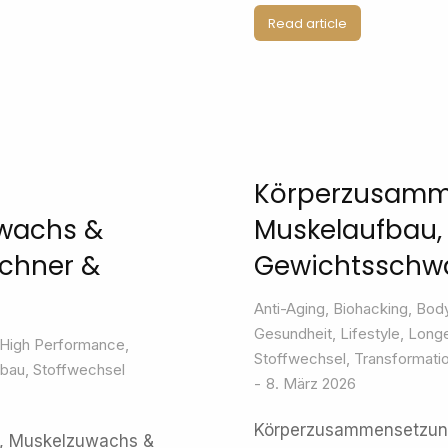
Read article
Körperzusamm
uwachs &
Muskelaufbau,
Rechner &
Gewichtsschw
Anti-Aging
,
Biohacking
,
Body
Gesundheit
,
Lifestyle
,
Longe
High Performance
,
Stoffwechsel
,
Transformati
fbau
,
Stoffwechsel
8. März 2026
Körperzusammensetzung
s, Muskelzuwachs &