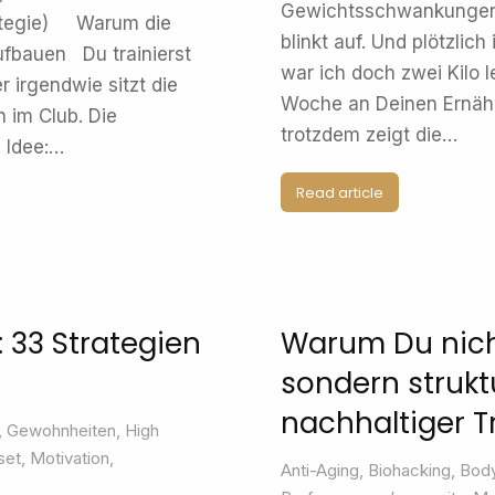
Gewichtsschwankungen 
trategie) Warum die
blinkt auf. Und plötzlic
ufbauen Du trainierst
war ich doch zwei Kilo 
r irgendwie sitzt die
Woche an Deinen Ernähru
 im Club. Die
trotzdem zeigt die…
e Idee:…
Read article
: 33 Strategien
Warum Du nicht
sondern strukt
nachhaltiger 
,
Gewohnheiten
,
High
set
,
Motivation
,
Anti-Aging
,
Biohacking
,
Body