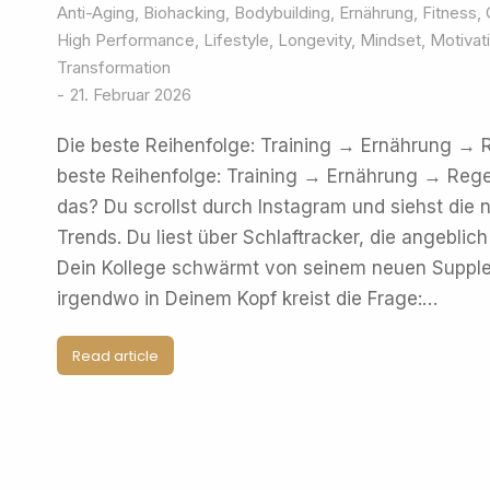
Anti-Aging
,
Biohacking
,
Bodybuilding
,
Ernährung
,
Fitness
,
High Performance
,
Lifestyle
,
Longevity
,
Mindset
,
Motivat
Transformation
21. Februar 2026
Die beste Reihenfolge: Training → Ernährung 
beste Reihenfolge: Training → Ernährung → Reg
das? Du scrollst durch Instagram und siehst die
Trends. Du liest über Schlaftracker, die angeblic
Dein Kollege schwärmt von seinem neuen Suppl
irgendwo in Deinem Kopf kreist die Frage:…
Read article