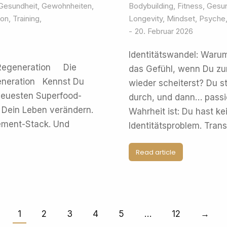
Gesundheit
,
Gewohnheiten
,
Bodybuilding
,
Fitness
,
Gesun
ion
,
Training
,
Longevity
,
Mindset
,
Psyche
20. Februar 2026
Identitätswandel: Waru
→ Regeneration Die
das Gefühl, wenn Du zum
eneration Kennst Du
wieder scheiterst? Du st
 neuesten Superfood-
durch, und dann… passier
h Dein Leben verändern.
Wahrheit ist: Du hast k
ement-Stack. Und
Identitätsproblem. Tran
Read article
1
2
3
4
5
…
12
→