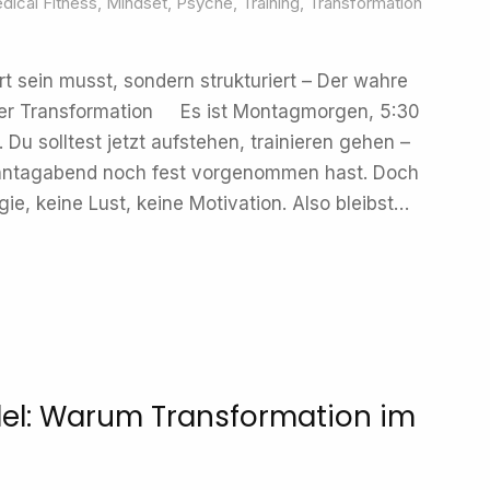
dical Fitness
,
Mindset
,
Psyche
,
Training
,
Transformation
t sein musst, sondern strukturiert – Der wahre
ger Transformation Es ist Montagmorgen, 5:30
. Du solltest jetzt aufstehen, trainieren gehen –
onntagabend noch fest vorgenommen hast. Doch
rgie, keine Lust, keine Motivation. Also bleibst…
del: Warum Transformation im