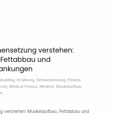
ensetzung verstehen:
 Fettabbau und
ankungen
building
,
Ernährung
,
Fettverbrennung
,
Fitness
,
vity
,
Medical Fitness
,
Mindset
,
Muskelaufbau
,
on
 verstehen: Muskelaufbau, Fettabbau und