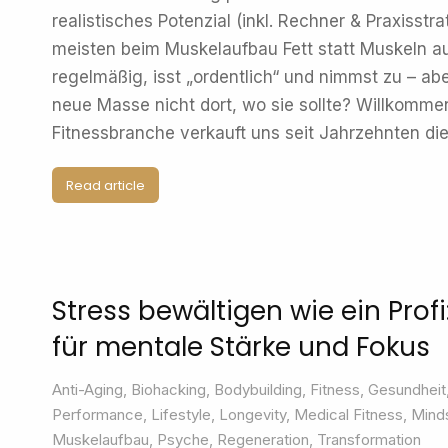
realistisches Potenzial (inkl. Rechner & Praxiss
meisten beim Muskelaufbau Fett statt Muskeln a
regelmäßig, isst „ordentlich“ und nimmst zu – abe
neue Masse nicht dort, wo sie sollte? Willkommen
Fitnessbranche verkauft uns seit Jahrzehnten di
Read article
Stress bewältigen wie ein Profi
für mentale Stärke und Fokus
Anti-Aging
,
Biohacking
,
Bodybuilding
,
Fitness
,
Gesundheit
Performance
,
Lifestyle
,
Longevity
,
Medical Fitness
,
Mind
Muskelaufbau
,
Psyche
,
Regeneration
,
Transformation