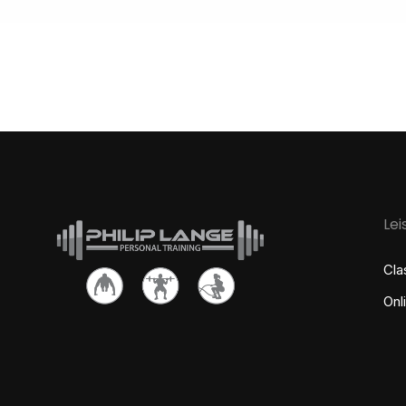
Le
Cla
Onl