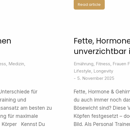
Read article
hen
Fette, Hormone
unverzichtbar 
ess
,
Medizin
,
Ernährung
,
Fitness
,
Frauen F
Lifestyle
,
Longevity
5. November 2025
 Unterschiede für
Fette, Hormone & Gehirn
raining und
du auch immer noch das 
gsansatz am besten zu
Bösewicht sind? Diese V
ning für maximale
Köpfen festgesetzt – do
en Körper Kennst Du
Bild. Als Personal Traine