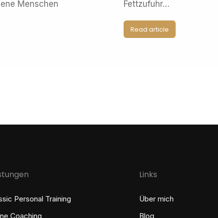
iedene Menschen
Fettzufuhr…
Read article
istungen
Links
ssic Personal Training
Über mich
ine Coaching
Blog