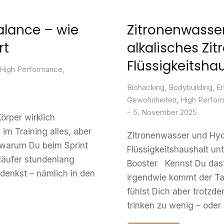
alance – wie
Zitronenwasser
rt
alkalisches Zi
Flüssigkeitsha
High Performance
,
Biohacking
,
Bodybuilding
,
E
Gewohnheiten
,
High Perfor
5. November 2025
örper wirklich
im Training alles, aber
Zitronenwasser und Hyd
, warum Du beim Sprint
Flüssigkeitshaushalt un
läufer stundenlang
Booster Kennst Du das? 
 denkst – nämlich in den
irgendwie kommt der Ta
fühlst Dich aber trotzde
trinken zu wenig – oder