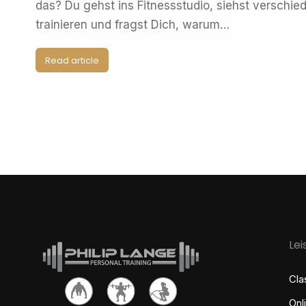
das? Du gehst ins Fitnessstudio, siehst versch
trainieren und fragst Dich, warum…
Read article
Le
Cla
Onl