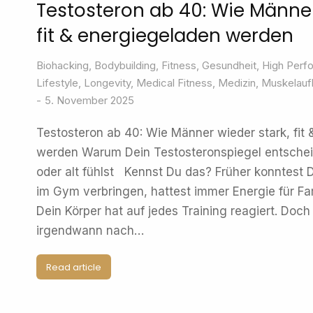
Testosteron ab 40: Wie Männer
fit & energiegeladen werden
Biohacking
,
Bodybuilding
,
Fitness
,
Gesundheit
,
High Perf
Lifestyle
,
Longevity
,
Medical Fitness
,
Medizin
,
Muskelauf
5. November 2025
Testosteron ab 40: Wie Männer wieder stark, fit
werden Warum Dein Testosteronspiegel entschei
oder alt fühlst Kennst Du das? Früher konntest 
im Gym verbringen, hattest immer Energie für Fam
Dein Körper hat auf jedes Training reagiert. Doch 
irgendwann nach…
Read article