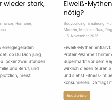
 wieder stark,
Eiweiß-Mythen: 
nötig?
ormance
,
Hormone
,
Bodybuilding
,
Ernährung
,
Fit
bau
Medizin
,
Muskelaufbau
,
Reg
5. November 2025
 & energiegeladen
Eiweiß-Mythen entlarvt: 
det, ob Du Dich jung
Protein-Wahrheit hinter
Du locker zwei Stunden
Supermarkt vor dem Rega
ilie und Beruf, und
wirklich diesen teuren 
plötzlich, meist
und siehst Fitness-Influ
konsumieren. Da fragt m
Read article