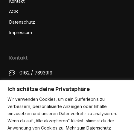
Kontakt
AGB
Datenschutz
Impressum
Kontakt
0162 / 7393919
kontakt@philip-lange.com
Ich schätze deine Privatsphäre
Wir verwenden Cookies, um dein Surferlebnis zu
Social Media
verbessern, personalisierte Anzeigen oder Inhalte
einzusetzen und unseren Datenverkehr zu analysieren.
Wenn du auf „Alle akzeptieren" klickst, stimmst du der
Anwendung von Cookies zu.
Mehr zum Datenschutz