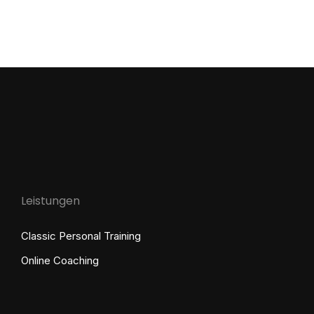
interessant sein. Diese Methode ist längst mehr
als ein kurzlebiger Trend – für viele Betroffene
hat…
Leistungen
Classic Personal Training
Online Coaching