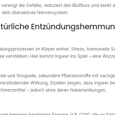
 verengt die Gefäße, reduziert den Blutfluss und senkt d
ür dein überaktives Nervensystem.
 natürliche Entzündungshemmu
zündungsprozessen im Körper einher. Stress, hormonell
se verstärken. Hier kommt Ingwer ins Spiel – eine Wur
ole und Shogaole, sekundäre Pflanzenstoffe mit nachg
zlindernder Wirkung. Studien zeigen, dass Ingwer bei
chmerzmittel – jedoch ohne deren Nebenwirkungen.
erole hemmen bestimmte Enzyme (z.B. COX), die an Entz