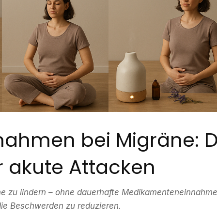
nahmen bei Migräne: D
ür akute Attacken
ne zu lindern – ohne dauerhafte Medikamenteneinnahm
ie Beschwerden zu reduzieren.