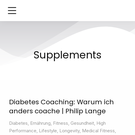
Supplements
Diabetes Coaching: Warum ich
anders coache | Philip Lange
Diabetes
,
Ernährung
,
Fitness
,
Gesundheit
,
High
Performance
,
Lifestyle
,
Longevity
,
Medical Fitness
,