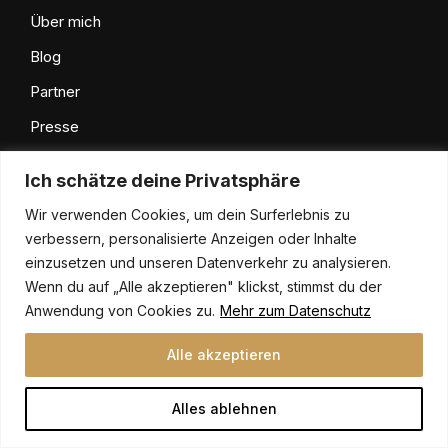
Über mich
Blog
Partner
Presse
Kontakt
Ich schätze deine Privatsphäre
AGB
Wir verwenden Cookies, um dein Surferlebnis zu
Datenschutz
verbessern, personalisierte Anzeigen oder Inhalte
einzusetzen und unseren Datenverkehr zu analysieren.
Impressum
Wenn du auf „Alle akzeptieren" klickst, stimmst du der
Anwendung von Cookies zu.
Mehr zum Datenschutz
Kontakt
Alle akzeptieren
0162 / 7393919
Alles ablehnen
kontakt@philip-lange.com