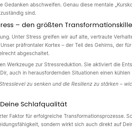
e Gedanken abschweifen. Genau diese mentale „Kurskorr
 zuständig sind.
Stress – den größten Transformationskille
rung. Unter Stress greifen wir auf alte, vertraute Verha
 Unser präfrontaler Kortex – der Teil des Gehirns, der fü
gelrecht abgeschaltet.
ten Werkzeuge zur Stressreduktion. Sie aktiviert die En
t Dir, auch in herausfordernden Situationen einen kühle
 Stresslevel zu senken und die Resilienz zu stärken – wi
 Deine Schlafqualität
tzter Faktor für erfolgreiche Transformationsprozesse. S
eidungsfähigkeit, sondern wirkt sich auch direkt auf De