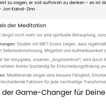
eist zu sagen, er soll aufhören zu denken – es ist 
– Jon Kabat-Zinn
sis der Meditation
 längst nicht mehr nur eine spirituelle Behauptung, son
erungen
: Studien mit MRT-Scans zeigen, dass regelmäß
 mit Selbstwahrnehmung, Mitgefühl und Aufmerksamkei
ität der Amygdala, unserem „Angstzentrum“, wird durch M
frontalen Kortex (zuständig für Entscheidungsfindung un
ion
: Meditierende zeigen eine bessere Fähigkeit, Emotio
entscheidende Faktoren für jede nachhaltige Transformat
 der Game-Changer für Deine