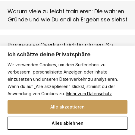
Warum viele zu leicht trainieren: Die wahren
Gründe und wie Du endlich Ergebnisse siehst
Progressive Overload richtig planen: So
erzielst Du konstanten Muskelaufbau &
Ich schätze deine Privatsphäre
nachhaltige Trainingserfolge
Wir verwenden Cookies, um dein Surferlebnis zu
verbessern, personalisierte Anzeigen oder Inhalte
einzusetzen und unseren Datenverkehr zu analysieren.
Muscle-Mind-Connection:
Wenn du auf „Alle akzeptieren" klickst, stimmst du der
Neurowissenschaft, Old-School-
Anwendung von Cookies zu.
Mehr zum Datenschutz
Bodybuilding & der Schlüssel zu maximalem
Alle akzeptieren
Muskelaufbau
Alles ablehnen