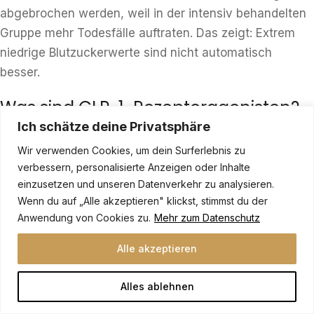
abgebrochen werden, weil in der intensiv behandelten
Gruppe mehr Todesfälle auftraten. Das zeigt: Extrem
niedrige Blutzuckerwerte sind nicht automatisch
besser.
Was sind GLP-1-Rezeptoragonisten?
Ich schätze deine Privatsphäre
GLP-1-Rezeptoragonisten (wie Semaglutid oder
Wir verwenden Cookies, um dein Surferlebnis zu
Ozempic) sind moderne Diabetes-Medikamente, die
verbessern, personalisierte Anzeigen oder Inhalte
den Blutzucker senken, Gewichtsverlust fördern und
einzusetzen und unseren Datenverkehr zu analysieren.
das Risiko für Herzinfarkt und Schlaganfall reduzieren.
Wenn du auf „Alle akzeptieren" klickst, stimmst du der
Sie ahmen das körpereigene Hormon GLP-1 nach und
Anwendung von Cookies zu.
Mehr zum Datenschutz
sind oft die erste Wahl bei Typ-2-Diabetes.
Alle akzeptieren
Was sind SGLT2-Hemmer?
Alles ablehnen
SGLT2-Hemmer (wie Empagliflozin) sorgen dafür, dass