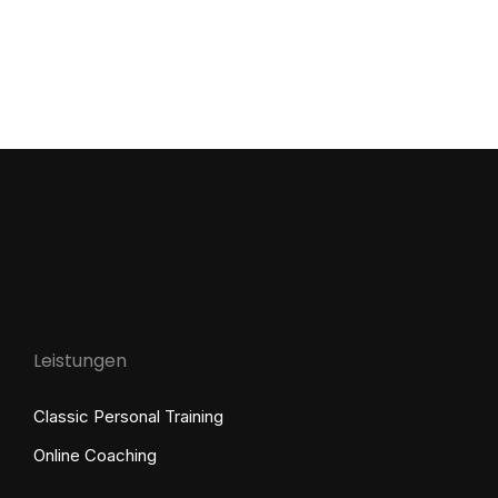
Fitnessziele zu erreichen. Doch nach wenigen
Wochen lässt die Motivation nach, alte
Gewohnheiten schleichen sich wieder ein, und
Du findest Dich auf der Couch wieder…
Leistungen
Classic Personal Training
Online Coaching