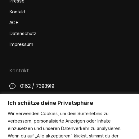
Presse
Kontakt
AGB
Datenschutz
Impressum
Kontakt
0162 / 7393919
kontakt@philip-lange.com
Ich schätze deine Privatsphäre
Wir verwenden Cookies, um dein Surferlebnis zu
Social Media
verbessern, personalisierte Anzeigen oder Inhalte
einzusetzen und unseren Datenverkehr zu analysieren.
Wenn du auf „Alle akzeptieren" klickst, stimmst du der