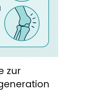
e zur
generation