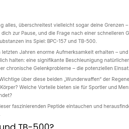
g alles, überschreitest vielleicht sogar deine Grenzen –
t dich zur Pause, und die Frage nach einer schnellere
ubstanzen ins Spiel: BPC-157 und TB-500.
n letzten Jahren enorme Aufmerksamkeit erhalten – und
ich halten: eine signifikante Beschleunigung natürliche
 chronische Gelenkprobleme – die potenziellen Einsatzg
es Wichtige über diese beiden „Wunderwaffen“ der Regen
 Körper? Welche Vorteile bieten sie für Sportler und M
ndet?
eser faszinierenden Peptide eintauchen und herausfinde

 und TB-500?