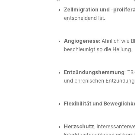
Zellmigration und -prolifer
entscheidend ist.
Angiogenese
: Ähnlich wie 
beschleunigt so die Heilung.
Entzündungshemmung
: TB
und chronischen Entzündung
Flexibilität und Beweglichk
Herzschutz
: Interessanter
Infarkt unterstützend wirken 