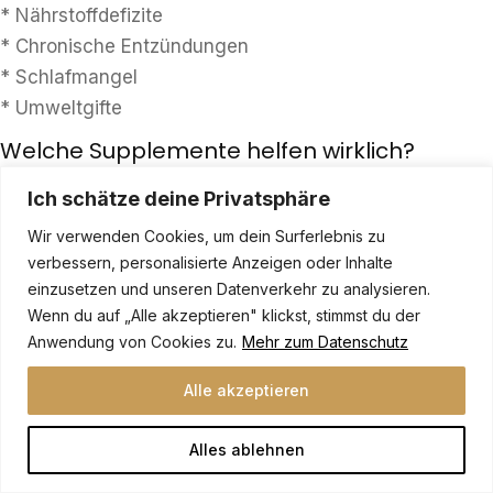
* Nährstoffdefizite
* Chronische Entzündungen
* Schlafmangel
* Umweltgifte
Welche Supplemente helfen wirklich?
Die wissenschaftlich am besten belegten Energie-
Ich schätze deine Privatsphäre
Supplemente sind:
Wir verwenden Cookies, um dein Surferlebnis zu
* Kreatin (3-5g täglich)
verbessern, personalisierte Anzeigen oder Inhalte
* Magnesium (300-400mg, vorzugsweise als Citrat
einzusetzen und unseren Datenverkehr zu analysieren.
Wenn du auf „Alle akzeptieren" klickst, stimmst du der
oder Bisglycinat)
Anwendung von Cookies zu.
Mehr zum Datenschutz
* Coenzym Q10 (100-200mg, idealerweise Ubiquinol-
Form)
Alle akzeptieren
* B-Vitamin-Komplex (besonders B12 bei
Veganern/Vegetariern)
Alles ablehnen
* NMN oder NR für NAD+-Boost (250-500mg)