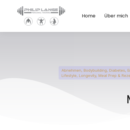
Home
Über mich
Abnehmen
,
Bodybuilding
,
Diabetes
,
E
Lifestyle
,
Longevity
,
Meal Prep & Rez