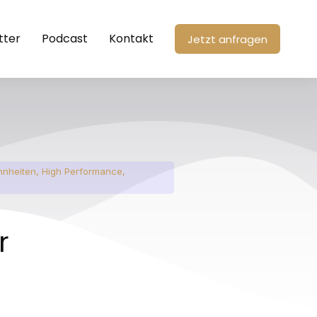
tter
Podcast
Kontakt
Jetzt anfragen
nheiten
,
High Performance
,
r