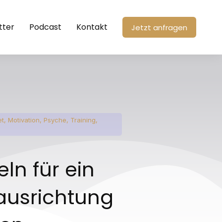
tter
Podcast
Kontakt
Jetzt anfragen
et
,
Motivation
,
Psyche
,
Training
,
eln für ein
ausrichtung