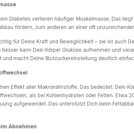
lmasse
tem Diabetes verlieren häufiger Muskelmasse. Das lieg
bbau fördern, zum anderen an einer oft unzureichenden
htig für Deine Kraft und Beweglichkeit – sie ist auch D
besser kann Dein Körper Glukose aufnehmen und verarb
ät und macht Deine Blutzuckereinstellung deutlich einfac
toffwechsel
hen Effekt aller Makronährstoffe. Das bedeutet: Dein K
ffwechseln, als bei Kohlenhydraten oder Fetten. Etwa 20
dauung aufgewendet. Das unterstützt Dich beim Fettabba
 beim Abnehmen