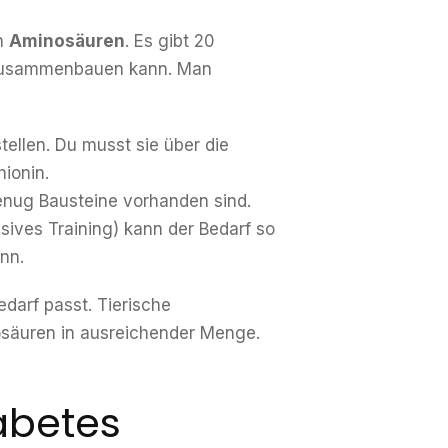
en
Aminosäuren
. Es gibt 20
e zusammenbauen kann. Man
tellen. Du musst sie über die
ionin.
genug Bausteine vorhanden sind.
nsives Training) kann der Bedarf so
nn.
edarf passt. Tierische
nosäuren in ausreichender Menge.
abetes