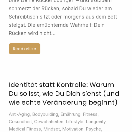
brav Deine Rückenübungen – und trotzdem
schmerzt der Rücken, sobald Du wieder am
Schreibtisch sitzt oder morgens aus dem Bett
steigst. Die ernüchternde Wahrheit: Dein
Rücken wird nicht…
Read article
Identität statt Kontrolle: Warum
Du so isst, wie Du Dich siehst (und
wie echte Veränderung beginnt)
Anti-Aging
,
Bodybuilding
,
Ernährung
,
Fitness
,
Gesundheit
,
Gewohnheiten
,
Lifestyle
,
Longevity
,
Medical Fitness
,
Mindset
,
Motivation
,
Psyche
,