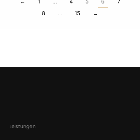
←
1
…
4
5
6
7
8
…
15
→
Leistungen