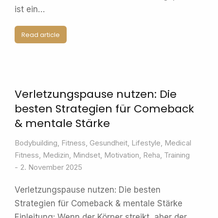
ist ein…
Read article
Verletzungspause nutzen: Die
besten Strategien für Comeback
& mentale Stärke
Bodybuilding
,
Fitness
,
Gesundheit
,
Lifestyle
,
Medical
Fitness
,
Medizin
,
Mindset
,
Motivation
,
Reha
,
Training
2. November 2025
Verletzungspause nutzen: Die besten
Strategien für Comeback & mentale Stärke
Einleitung: Wenn der Körper streikt, aber der