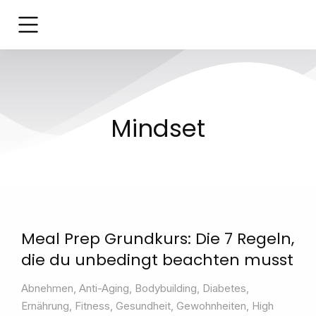
Mindset
Meal Prep Grundkurs: Die 7 Regeln,
die du unbedingt beachten musst
Abnehmen
,
Anti-Aging
,
Bodybuilding
,
Diabetes
,
Ernährung
,
Fitness
,
Gesundheit
,
Gewohnheiten
,
High