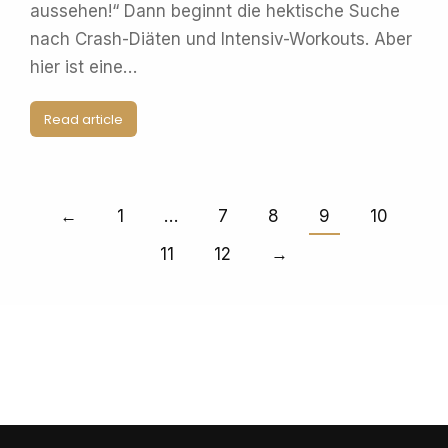
aussehen!“ Dann beginnt die hektische Suche
nach Crash-Diäten und Intensiv-Workouts. Aber
hier ist eine…
Read article
←
1
…
7
8
9
10
11
12
→