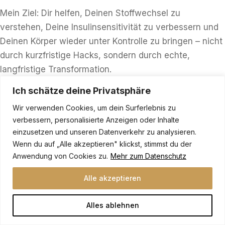
Mein Ziel: Dir helfen, Deinen Stoffwechsel zu
verstehen, Deine Insulinsensitivität zu verbessern und
Deinen Körper wieder unter Kontrolle zu bringen – nicht
durch kurzfristige Hacks, sondern durch echte,
langfristige Transformation.
Ich schätze deine Privatsphäre
Wenn Du mehr erfahren möchtest, buche ein
kostenfreies
Wir verwenden Cookies, um dein Surferlebnis zu
verbessern, personalisierte Anzeigen oder Inhalte
Erstgespräch:
https://diabetescoaching.philip-
einzusetzen und unseren Datenverkehr zu analysieren.
lange.com/
Wenn du auf „Alle akzeptieren" klickst, stimmst du der
Anwendung von Cookies zu.
Mehr zum Datenschutz
Zusammenfassung: Die
wichtigsten Erkenntnisse auf
Alle akzeptieren
einen Blick
Alles ablehnen
Lass uns die wichtigsten Punkte noch einmal