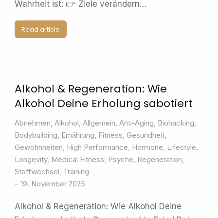
Wahrheit ist: 👉 Ziele verändern…
Read article
Alkohol & Regeneration: Wie
Alkohol Deine Erholung sabotiert
Abnehmen
,
Alkohol
,
Allgemein
,
Anti-Aging
,
Biohacking
,
Bodybuilding
,
Ernährung
,
Fitness
,
Gesundheit
,
Gewohnheiten
,
High Performance
,
Hormone
,
Lifestyle
,
Longevity
,
Medical Fitness
,
Psyche
,
Regeneration
,
Stoffwechsel
,
Training
19. November 2025
Alkohol & Regeneration: Wie Alkohol Deine