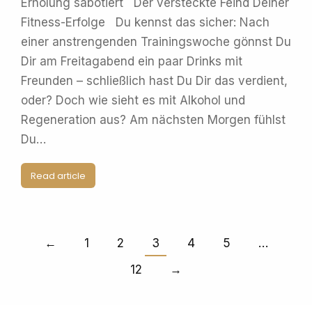
Erholung sabotiert Der versteckte Feind Deiner
Fitness-Erfolge Du kennst das sicher: Nach
einer anstrengenden Trainingswoche gönnst Du
Dir am Freitagabend ein paar Drinks mit
Freunden – schließlich hast Du Dir das verdient,
oder? Doch wie sieht es mit Alkohol und
Regeneration aus? Am nächsten Morgen fühlst
Du…
Read article
←
1
2
3
4
5
…
12
→