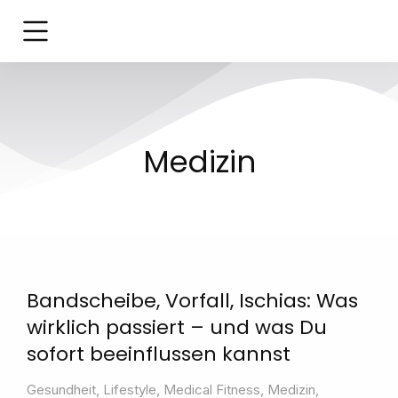
Medizin
Bandscheibe, Vorfall, Ischias: Was
wirklich passiert – und was Du
sofort beeinflussen kannst
Gesundheit
,
Lifestyle
,
Medical Fitness
,
Medizin
,