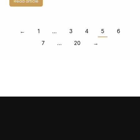
Read article
←
1
…
3
4
5
6
7
…
20
→