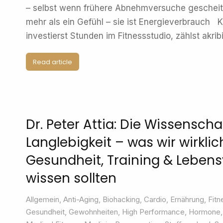
– selbst wenn frühere Abnehmversuche gescheite
mehr als ein Gefühl – sie ist Energieverbrauch 
investierst Stunden im Fitnessstudio, zählst akri
Read article
Dr. Peter Attia: Die Wissenscha
Langlebigkeit – was wir wirkli
Gesundheit, Training & Leben
wissen sollten
Allgemein
,
Anti-Aging
,
Biohacking
,
Cardio
,
Ernährung
,
Fitn
Gesundheit
,
Gewohnheiten
,
High Performance
,
Hormone