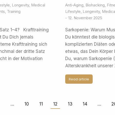
estyle
,
Longevity
,
Medical
Anti-Aging
,
Biohacking
,
Fitn
nts
,
Training
Lifestyle
,
Longevity
,
Medical
12. November 2025
 Satz 1–4? Krafttraining
Sarkopenie: Warum Musk
t Du Dich jemals
Du könntest die biologi
teme Krafttraining sich
komplizierten Diäten o
nchmal der dritte Satz
etwas, das Dein Körper b
cht in der Motivation
Du, warum Sarkopenie (a
Alterskrankheit unserer 
Read article
1
…
10
11
12
13
14
…
2