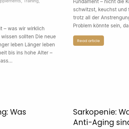
pplements
,
Training
,
Fundament – nicht die K
schwitzst, keuchst und 
trotz all der Anstrengun
Problem könnte sein, da
t – was wir wirklich
 wissen sollten Die neue
Read article
änger leben Länger leben
heit bis ins hohe Alter –
 dass…
ng: Was
Sarkopenie: W
Anti-Aging sin