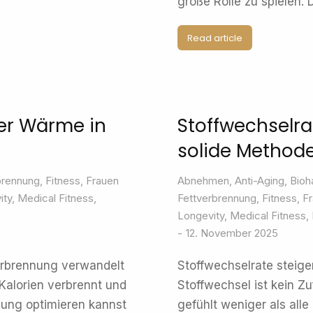
große Rolle zu spielen.
Read article
er Wärme in
Stoffwechselra
solide Method
brennung
,
Fitness
,
Frauen
Abnehmen
,
Anti-Aging
,
Bioh
ity
,
Medical Fitness
,
Fettverbrennung
,
Fitness
,
Fr
Longevity
,
Medical Fitness
,
12. November 2025
erbrennung verwandelt
Stoffwechselrate steig
Kalorien verbrennt und
Stoffwechsel ist kein Zu
nung optimieren kannst
gefühlt weniger als all