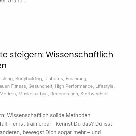
 Der Grund…
te steigern: Wissenschaftlich
en
acking
,
Bodybuilding
,
Diabetes
,
Ernährung
,
auen Fitness
,
Gesundheit
,
High Performance
,
Lifestyle
,
Medizin
,
Muskelaufbau
,
Regeneration
,
Stoffwechsel
ern: Wissenschaftlich solide Methoden
fall – er ist trainierbar Kennst Du das? Du isst
e anderen, bewegst Dich sogar mehr – und