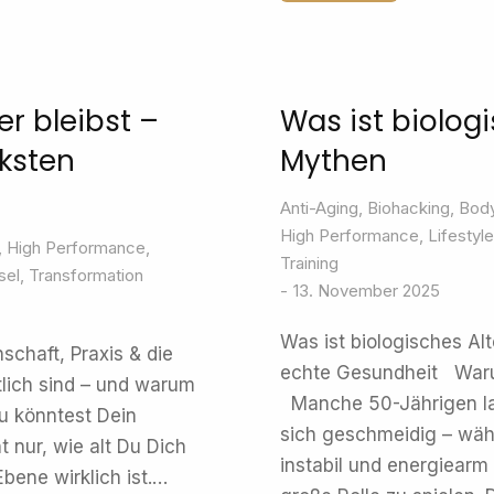
er bleibst –
Was ist biolog
rksten
Mythen
Anti-Aging
,
Biohacking
,
Body
High Performance
,
Lifestyle
,
High Performance
,
Training
sel
,
Transformation
13. November 2025
Was ist biologisches Al
schaft, Praxis & die
echte Gesundheit Warum
lich sind – und warum
Manche 50-Jährigen la
Du könntest Dein
sich geschmeidig – wä
t nur, wie alt Du Dich
instabil und energiearm 
Ebene wirklich ist.…