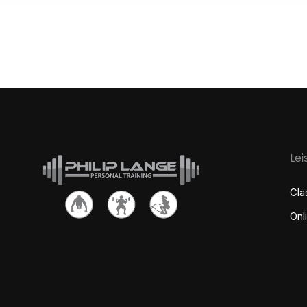
Le
Cla
Onl