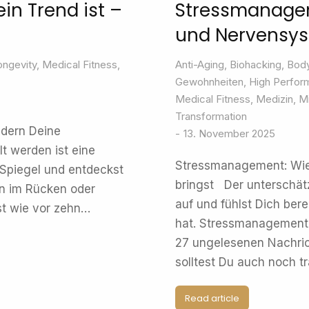
in Trend ist –
Stressmanagem
und Nervensys
ongevity
,
Medical Fitness
,
Anti-Aging
,
Biohacking
,
Body
Gewohnheiten
,
High Perfor
Medical Fitness
,
Medizin
,
M
Transformation
ndern Deine
13. November 2025
t werden ist eine
Stressmanagement: Wie 
 Spiegel und entdeckst
bringst Der unterschä
en im Rücken oder
auf und fühlst Dich ber
st wie vor zehn…
hat. Stressmanagement k
27 ungelesenen Nachrich
solltest Du auch noch tr
Read article