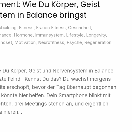
ent: Wie Du Körper, Geist
tem in Balance bringst
building
,
Fitness
,
Frauen Fitness
,
Gesundheit
,
mance
,
Hormone
,
Immunsystem
,
Lifestyle
,
Longevity
,
indset
,
Motivation
,
Neurofitness
,
Psyche
,
Regeneration
,
Du Körper, Geist und Nervensystem in Balance
tzte Feind Kennst Du das? Du wachst morgens
eits erschöpft, bevor der Tag überhaupt begonnen
önnte hier helfen. Dein Smartphone blinkt mit
ten, drei Meetings stehen an, und eigentlich
ainieren.…