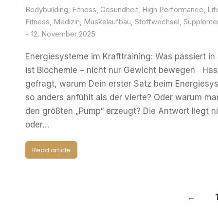
Bodybuilding
,
Fitness
,
Gesundheit
,
High Performance
,
Lif
Fitness
,
Medizin
,
Muskelaufbau
,
Stoffwechsel
,
Suppleme
12. November 2025
Energiesysteme im Krafttraining: Was passiert in
ist Biochemie – nicht nur Gewicht bewegen Has
gefragt, warum Dein erster Satz beim Energiesys
so anders anfühlt als der vierte? Oder warum ma
den größten „Pump“ erzeugt? Die Antwort liegt ni
oder…
Read article
←