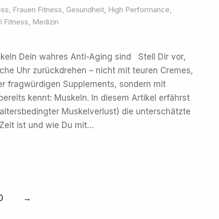
ess
,
Frauen Fitness
,
Gesundheit
,
High Performance
,
 Fitness
,
Medizin
eln Dein wahres Anti-Aging sind Stell Dir vor,
sche Uhr zurückdrehen – nicht mit teuren Cremes,
der fragwürdigen Supplements, sondern mit
ereits kennt: Muskeln. In diesem Artikel erfährst
ltersbedingter Muskelverlust) die unterschätzte
Zeit ist und wie Du mit…
0
→