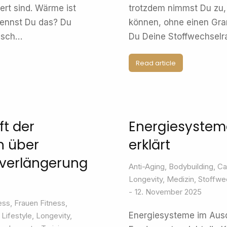
rt sind. Wärme ist
trotzdem nimmst Du zu,
Kennst Du das? Du
können, ohne einen Gra
bisch…
Du Deine Stoffwechselr
Read article
ft der
Energiesystem
ch über
erklärt
sverlängerung
Anti-Aging
,
Bodybuilding
,
Ca
Longevity
,
Medizin
,
Stoffwe
12. November 2025
ess
,
Frauen Fitness
,
Energiesysteme im Ausd
,
Lifestyle
,
Longevity
,