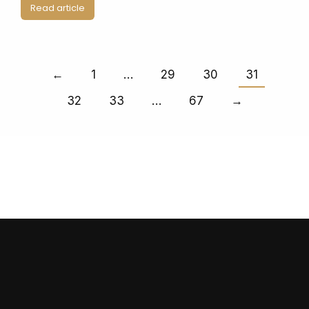
Read article
←
1
…
29
30
31
32
33
…
67
→