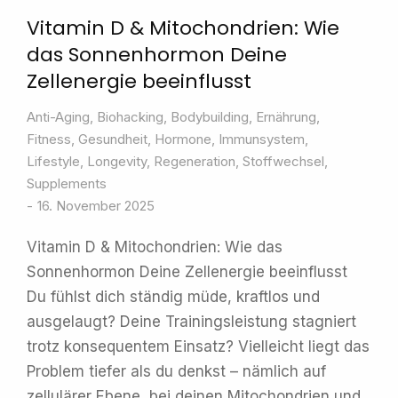
Vitamin D & Mitochondrien: Wie
das Sonnenhormon Deine
Zellenergie beeinflusst
Anti-Aging
,
Biohacking
,
Bodybuilding
,
Ernährung
,
Fitness
,
Gesundheit
,
Hormone
,
Immunsystem
,
Lifestyle
,
Longevity
,
Regeneration
,
Stoffwechsel
,
Supplements
16. November 2025
Vitamin D & Mitochondrien: Wie das
Sonnenhormon Deine Zellenergie beeinflusst
Du fühlst dich ständig müde, kraftlos und
ausgelaugt? Deine Trainingsleistung stagniert
trotz konsequentem Einsatz? Vielleicht liegt das
Problem tiefer als du denkst – nämlich auf
zellulärer Ebene, bei deinen Mitochondrien und