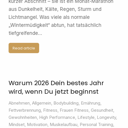
kurzer Abschnitt – sie ist ein Monat-Marathon
aus Dunkelheit, Kälte, Regen, Sturm und
Lichtmangel. Was viele als normale
„Wintermüdigkeit“ abtun, hat tatsächlich
tiefgreifende…
Read article
Warum 2026 Dein bestes Jahr
wird, wenn Du jetzt beginnst
Abnehmen
,
Allgemein
,
Bodybuilding
,
Ernährung
,
Fettverbrennung
,
Fitness
,
Frauen Fitness
,
Gesundheit
,
Gewohnheiten
,
High Performance
,
Lifestyle
,
Longevity
,
Mindset
,
Motivation
,
Muskelaufbau
,
Personal Training
,