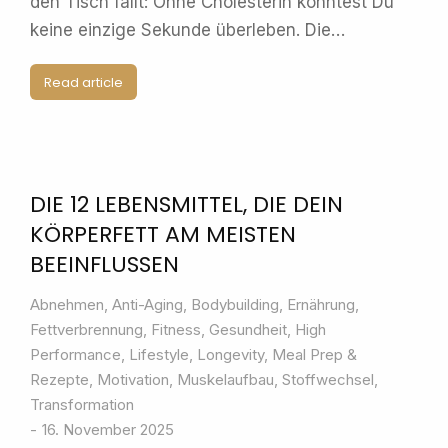
den Tisch fällt: Ohne Cholesterin könntest Du
keine einzige Sekunde überleben. Die…
Read article
DIE 12 LEBENSMITTEL, DIE DEIN
KÖRPERFETT AM MEISTEN
BEEINFLUSSEN
Abnehmen
,
Anti-Aging
,
Bodybuilding
,
Ernährung
,
Fettverbrennung
,
Fitness
,
Gesundheit
,
High
Performance
,
Lifestyle
,
Longevity
,
Meal Prep &
Rezepte
,
Motivation
,
Muskelaufbau
,
Stoffwechsel
,
Transformation
16. November 2025