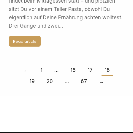
findet beim Mittagessen statt – und plötzlich
sitzt Du vor einem Teller Pasta, obwohl Du
eigentlich auf Deine Ernährung achten wolltest.
Drei Gänge und zwei…
Read article
←
1
…
16
17
18
19
20
…
67
→