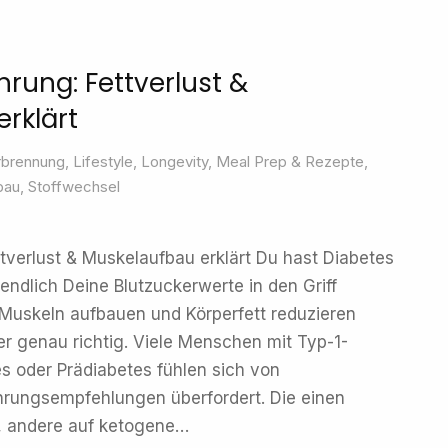
rung: Fettverlust &
rklärt
rbrennung
,
Lifestyle
,
Longevity
,
Meal Prep & Rezepte
,
bau
,
Stoffwechsel
tverlust & Muskelaufbau erklärt Du hast Diabetes
endlich Deine Blutzuckerwerte in den Griff
 Muskeln aufbauen und Körperfett reduzieren
er genau richtig. Viele Menschen mit Typ-1-
s oder Prädiabetes fühlen sich von
hrungsempfehlungen überfordert. Die einen
, andere auf ketogene…