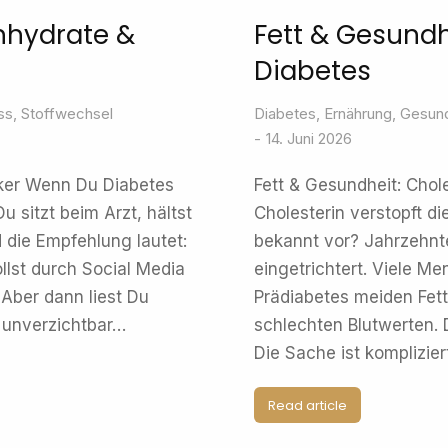
nhydrate &
Fett & Gesundh
Diabetes
ss
,
Stoffwechsel
Diabetes
,
Ernährung
,
Gesund
14. Juni 2026
cker Wenn Du Diabetes
Fett & Gesundheit: Chol
 sitzt beim Arzt, hältst
Cholesterin verstopft di
 die Empfehlung lautet:
bekannt vor? Jahrzehnt
llst durch Social Media
eingetrichtert. Viele M
 Aber dann liest Du
Prädiabetes meiden Fet
 unverzichtbar…
schlechten Blutwerten.
Die Sache ist komplizier
Read article