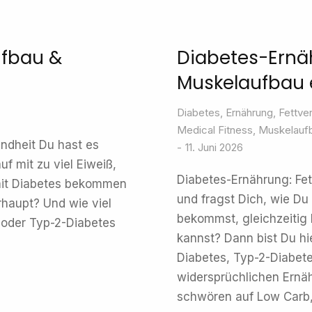
ufbau &
Diabetes-Ernäh
Muskelaufbau e
Diabetes
,
Ernährung
,
Fettve
Medical Fitness
,
Muskelauf
ndheit Du hast es
11. Juni 2026
f mit zu viel Eiweiß,
Diabetes-Ernährung: Fet
mit Diabetes bekommen
und fragst Dich, wie Du 
rhaupt? Und wie viel
bekommst, gleichzeitig
- oder Typ-2-Diabetes
kannst? Dann bist Du hi
Diabetes, Typ-2-Diabete
widersprüchlichen Ernä
schwören auf Low Carb