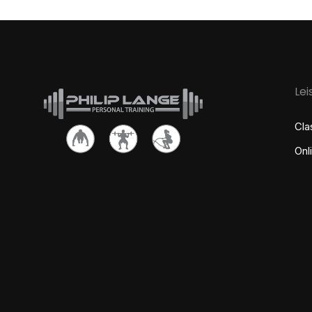
Le
Cla
Onl