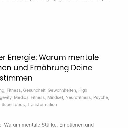
er Energie: Warum mentale
onen und Ernährung Deine
estimmen
ng
,
Fitness
,
Gesundheit
,
Gewohnheiten
,
High
gevity
,
Medical Fitness
,
Mindset
,
Neurofitness
,
Psyche
,
,
Superfoods
,
Transformation
ie: Warum mentale Stärke, Emotionen und