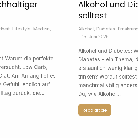
hhaltiger
Alkohol und Di
solltest
heit
,
Lifestyle
,
Medizin
,
Alkohol
,
Diabetes
,
Ernährun
15. Juni 2026
Alkohol und Diabetes: W
st Warum die perfekte
Diabetes – ein Thema, d
 versucht. Low Carb,
erstaunlich wenig klar 
-Diät. Am Anfang lief es
trinken? Worauf solltes
 Gefühl, endlich auf
manchmal völlig anders, 
lltag zurück, die…
Du, wie Alkohol…
Read article