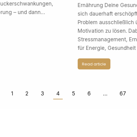
utzuckerschwankungen,
Ernährung Deine Gesun
kerung – und dann…
sich dauerhaft erschöpf
Problem ausschließlich 
Motivation zu lösen. Dab
Stressmanagement, Ern
für Energie, Gesundheit
Read article
1
2
3
4
5
6
…
67