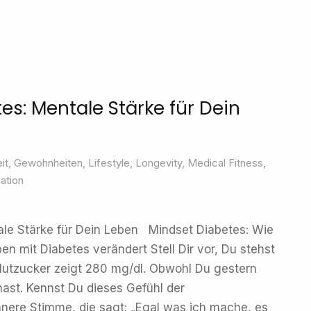
es: Mentale Stärke für Dein
it
,
Gewohnheiten
,
Lifestyle
,
Longevity
,
Medical Fitness
,
ation
ale Stärke für Dein Leben Mindset Diabetes: Wie
n mit Diabetes verändert Stell Dir vor, Du stehst
lutzucker zeigt 280 mg/dl. Obwohl Du gestern
hast. Kennst Du dieses Gefühl der
nnere Stimme, die sagt: „Egal was ich mache, es