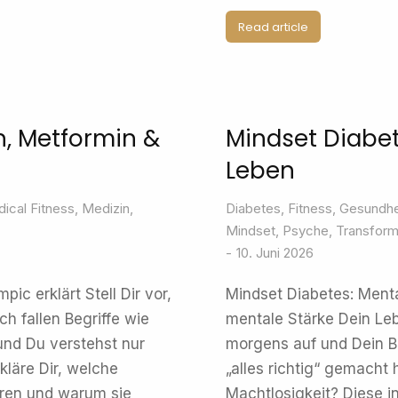
Read article
n, Metformin &
Mindset Diabet
Leben
ical Fitness
,
Medizin
,
Diabetes
,
Fitness
,
Gesundhe
Mindset
,
Psyche
,
Transform
10. Juni 2026
c erklärt Stell Dir vor,
Mindset Diabetes: Ment
ch fallen Begriffe wie
mentale Stärke Dein Lebe
und Du verstehst nur
morgens auf und Dein B
rkläre Dir, welche
„alles richtig“ gemacht 
eren und warum sie
Machtlosigkeit? Diese i