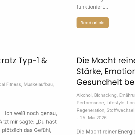
funktioniert…
Read article
rotz Typ-1 &
Die Macht rein
Stärke, Emoti
Gesundheit b
al Fitness
,
Muskelaufbau
,
Alkohol
,
Biohacking
,
Ernähru
Performance
,
Lifestyle
,
Lon
Regeneration
,
Stoffwechsel
-2 Ich weiß noch genau,
25. Mai 2026
Arzt mir sagte: „Du hast
 plötzlich das Gefühl,
Die Macht reiner Energ