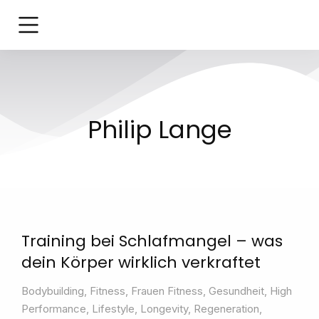
Philip Lange
Training bei Schlafmangel – was
dein Körper wirklich verkraftet
Bodybuilding
,
Fitness
,
Frauen Fitness
,
Gesundheit
,
High
Performance
,
Lifestyle
,
Longevity
,
Regeneration
,