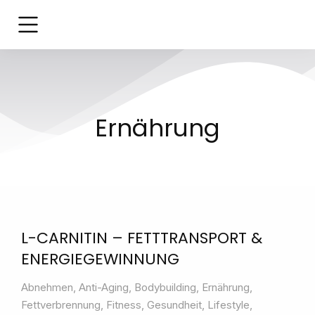
Ernährung
L-CARNITIN – FETTTRANSPORT &
ENERGIEGEWINNUNG
Abnehmen
,
Anti-Aging
,
Bodybuilding
,
Ernährung
,
Fettverbrennung
,
Fitness
,
Gesundheit
,
Lifestyle
,