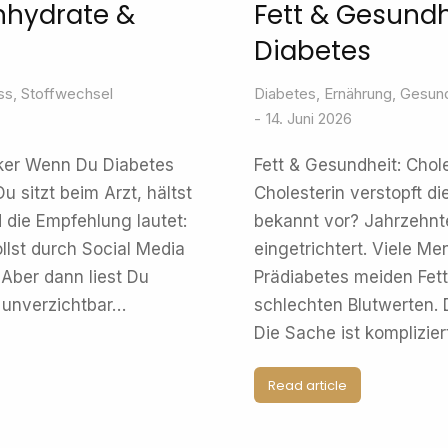
nhydrate &
Fett & Gesundh
Diabetes
ss
,
Stoffwechsel
Diabetes
,
Ernährung
,
Gesund
14. Juni 2026
cker Wenn Du Diabetes
Fett & Gesundheit: Chol
 sitzt beim Arzt, hältst
Cholesterin verstopft di
 die Empfehlung lautet:
bekannt vor? Jahrzehnt
llst durch Social Media
eingetrichtert. Viele M
 Aber dann liest Du
Prädiabetes meiden Fet
 unverzichtbar…
schlechten Blutwerten.
Die Sache ist komplizier
Read article