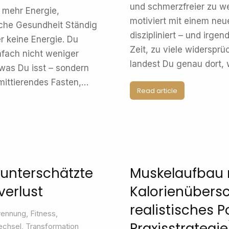
und schmerzfreier zu we
r mehr Energie,
motiviert mit einem neu
sche Gesundheit Ständig
diszipliniert – und irge
 keine Energie. Du
Zeit, zu viele widersprü
infach nicht weniger
landest Du genau dort,
 was Du isst – sondern
mittierendes Fasten,…
Read article
r unterschätzte
Muskelaufbau r
verlust
Kalorienübers
realistisches P
rennung
,
Fitness
,
Praxisstrategie
echsel
,
Transformation