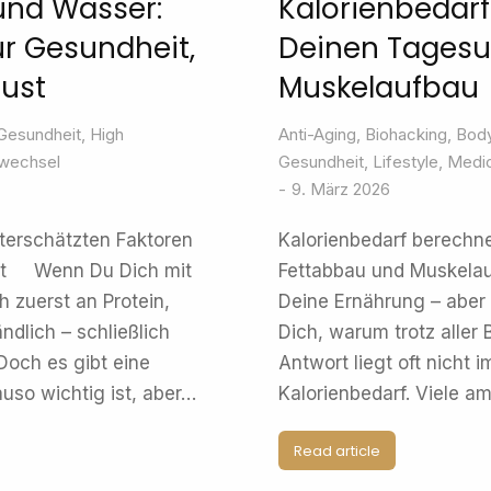
 und Wasser:
Kalorienbedarf
ür Gesundheit,
Deinen Tagesu
lust
Muskelaufbau
Gesundheit
,
High
Anti-Aging
,
Biohacking
,
Body
fwechsel
Gesundheit
,
Lifestyle
,
Medic
9. März 2026
nterschätzten Faktoren
Kalorienbedarf berechne
lust Wenn Du Dich mit
Fettabbau und Muskelau
 zuerst an Protein,
Deine Ernährung – aber
ndlich – schließlich
Dich, warum trotz alle
Doch es gibt eine
Antwort liegt oft nicht 
uso wichtig ist, aber…
Kalorienbedarf. Viele a
Read article