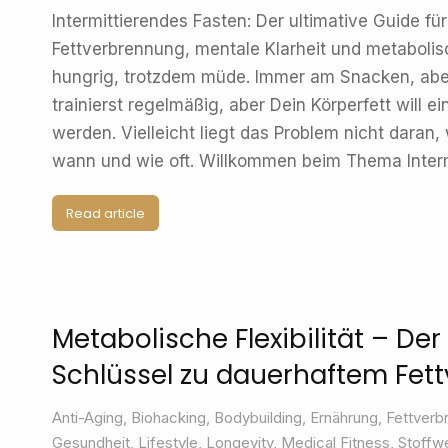
Intermittierendes Fasten: Der ultimative Guide fü
Fettverbrennung, mentale Klarheit und metaboli
hungrig, trotzdem müde. Immer am Snacken, aber
trainierst regelmäßig, aber Dein Körperfett will e
werden. Vielleicht liegt das Problem nicht daran,
wann und wie oft. Willkommen beim Thema Inter
Read article
Metabolische Flexibilität – De
Schlüssel zu dauerhaftem Fett
Anti-Aging
,
Biohacking
,
Bodybuilding
,
Ernährung
,
Fettverb
Gesundheit
,
Lifestyle
,
Longevity
,
Medical Fitness
,
Stoffw