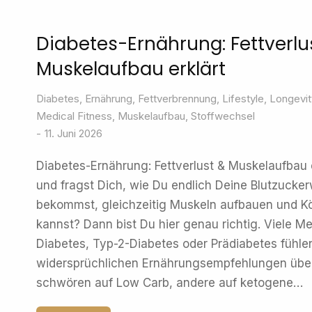
Diabetes-Ernährung: Fettverlu
Muskelaufbau erklärt
Diabetes
,
Ernährung
,
Fettverbrennung
,
Lifestyle
,
Longevit
Medical Fitness
,
Muskelaufbau
,
Stoffwechsel
11. Juni 2026
Diabetes-Ernährung: Fettverlust & Muskelaufbau 
und fragst Dich, wie Du endlich Deine Blutzuckerw
bekommst, gleichzeitig Muskeln aufbauen und Kö
kannst? Dann bist Du hier genau richtig. Viele M
Diabetes, Typ-2-Diabetes oder Prädiabetes fühle
widersprüchlichen Ernährungsempfehlungen überf
schwören auf Low Carb, andere auf ketogene…