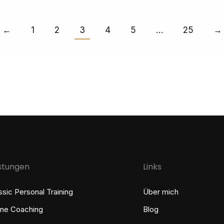
←
1
2
3
4
5
…
25
→
istungen
Links
ssic Personal Training
Über mich
ine Coaching
Blog