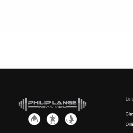
Le
Cla
Onl