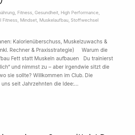
nährung
,
Fitness
,
Gesundheit
,
High Performance
,
 Fitness
,
Mindset
,
Muskelaufbau
,
Stoffwechsel
lanen: Kalorienüberschuss, Muskelzuwachs &
 (inkl. Rechner & Praxisstrategie) Warum die
bau Fett statt Muskeln aufbauen Du trainierst
lich“ und nimmst zu – aber irgendwie sitzt die
wo sie sollte? Willkommen im Club. Die
 uns seit Jahrzehnten die Idee:…