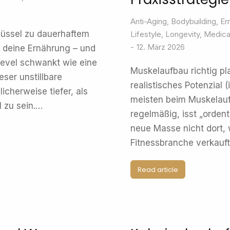
Anti-Aging
,
Bodybuilding
,
Er
hlüssel zu dauerhaftem
Lifestyle
,
Longevity
,
Medical
12. März 2026
f deine Ernährung – und
elevel schwankt wie eine
Muskelaufbau richtig p
ser unstillbare
realistisches Potenzial
cherweise tiefer, als
meisten beim Muskelauf
l zu sein.…
regelmäßig, isst „ordent
neue Masse nicht dort, 
Fitnessbranche verkauft
Read article