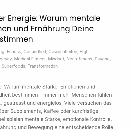
er Energie: Warum mentale
onen und Ernährung Deine
estimmen
ng
,
Fitness
,
Gesundheit
,
Gewohnheiten
,
High
gevity
,
Medical Fitness
,
Mindset
,
Neurofitness
,
Psyche
,
,
Superfoods
,
Transformation
ie: Warum mentale Stärke, Emotionen und
dheit bestimmen Immer mehr Menschen fühlen
t, gestresst und energielos. Viele versuchen das
über Supplements, Kaffee oder kurzfristige
ei spielen mentale Stärke, emotionale Kontrolle,
ährung und Bewegung eine entscheidende Rolle