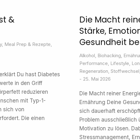
st &
Die Macht rein
Stärke, Emoti
Gesundheit b
y
,
Meal Prep & Rezepte
,
Alkohol
,
Biohacking
,
Ernähru
Performance
,
Lifestyle
,
Lon
Regeneration
,
Stoffwechsel
erklärt Du hast Diabetes
25. Mai 2026
erte in den Griff
rperfett reduzieren
Die Macht reiner Energ
enschen mit Typ-1-
Ernährung Deine Gesun
n sich von
sich dauerhaft erschöpf
ordert. Die einen
Problem ausschließlich 
Motivation zu lösen. Dab
Stressmanagement, Ern