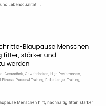
 und Lebensqualität.…
chritte-Blaupause Menschen
g fitter, stärker und
 zu werden
ss
,
Gesundheit
,
Gewohnheiten
,
High Performance
,
 Fitness
,
Personal Training
,
Philip Lange
,
Training
,
upause Menschen hilft, nachhaltig fitter, stärker