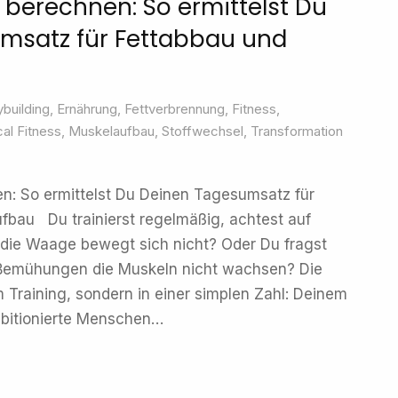
 berechnen: So ermittelst Du
msatz für Fettabbau und
building
,
Ernährung
,
Fettverbrennung
,
Fitness
,
al Fitness
,
Muskelaufbau
,
Stoffwechsel
,
Transformation
n: So ermittelst Du Deinen Tagesumsatz für
fbau Du trainierst regelmäßig, achtest auf
 die Waage bewegt sich nicht? Oder Du fragst
r Bemühungen die Muskeln nicht wachsen? Die
im Training, sondern in einer simplen Zahl: Deinem
mbitionierte Menschen…