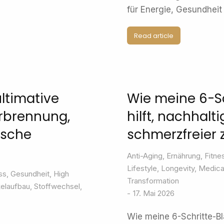
für Energie, Gesundheit
Read article
ultimative
Wie meine 6-S
erbrennung,
hilft, nachhalti
ische
schmerzfreier
Anti-Aging
,
Ernährung
,
Fitne
Lifestyle
,
Longevity
,
Medical
ss
,
Gesundheit
,
High
Transformation
elaufbau
,
Stoffwechsel
,
17. Mai 2026
Wie meine 6-Schritte-Bla