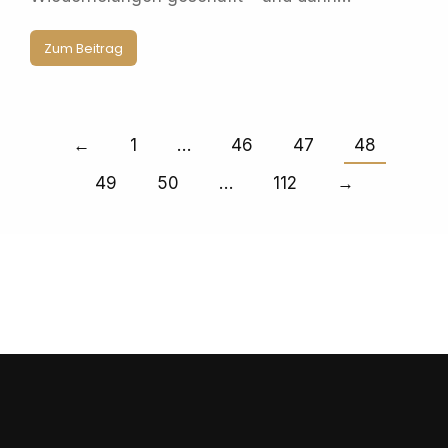
Zum Beitrag
←
1
…
46
47
48
49
50
…
112
→