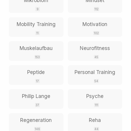
Mikrobiom
Mindset
9
112
Mobility Training
Motivation
11
102
Muskelaufbau
Neurofitness
153
45
Peptide
Personal Training
17
54
Philip Lange
Psyche
37
111
Regeneration
Reha
146
44