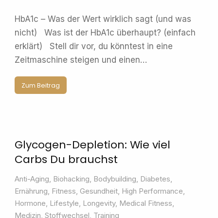
HbA1c – Was der Wert wirklich sagt (und was
nicht) Was ist der HbA1c überhaupt? (einfach
erklärt) Stell dir vor, du könntest in eine
Zeitmaschine steigen und einen…
Zum Beitrag
Glycogen-Depletion: Wie viel
Carbs Du brauchst
Anti-Aging
,
Biohacking
,
Bodybuilding
,
Diabetes
,
Ernährung
,
Fitness
,
Gesundheit
,
High Performance
,
Hormone
,
Lifestyle
,
Longevity
,
Medical Fitness
,
Medizin
,
Stoffwechsel
,
Training