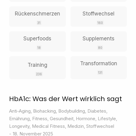
Rückenschmerzen
Stoffwechsel
31
160
Superfoods
Supplements
18
80
Transformation
Training
131
236
HbA1c: Was der Wert wirklich sagt
Anti-Aging
,
Biohacking
,
Bodybuilding
,
Diabetes
,
Ernährung
,
Fitness
,
Gesundheit
,
Hormone
,
Lifestyle
,
Longevity
,
Medical Fitness
,
Medizin
,
Stoffwechsel
18. November 2025