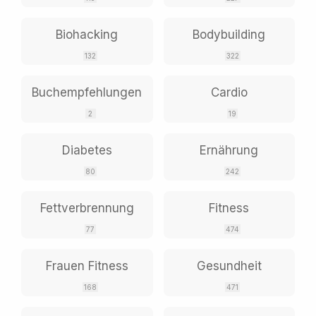
Biohacking
Bodybuilding
132
322
Buchempfehlungen
Cardio
2
19
Diabetes
Ernährung
80
242
Fettverbrennung
Fitness
77
474
Frauen Fitness
Gesundheit
168
471