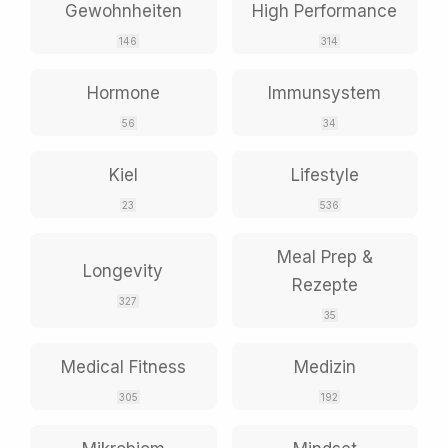
Gewohnheiten
High Performance
146
314
Hormone
Immunsystem
56
34
Kiel
Lifestyle
23
536
Meal Prep &
Longevity
Rezepte
327
35
Medical Fitness
Medizin
305
192